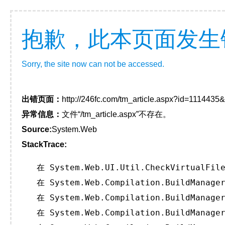
抱歉，此本页面发生
Sorry, the site now can not be accessed.
出错页面：
http://246fc.com/tm_article.aspx?id=111443
异常信息：
文件“/tm_article.aspx”不存在。
Source:
System.Web
StackTrace:
   在 System.Web.UI.Util.CheckVirtualFile
   在 System.Web.Compilation.BuildManager
   在 System.Web.Compilation.BuildManager
   在 System.Web.Compilation.BuildManager