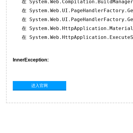
   在 System.Web.Compilation.BuildManager
   在 System.Web.UI.PageHandlerFactory.Ge
   在 System.Web.UI.PageHandlerFactory.Ge
   在 System.Web.HttpApplication.Material
   在 System.Web.HttpApplication.ExecuteS
InnerException:
进入官网