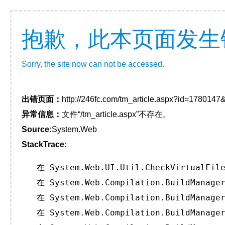
抱歉，此本页面发生
Sorry, the site now can not be accessed.
出错页面：
http://246fc.com/tm_article.aspx?id=178014
异常信息：
文件“/tm_article.aspx”不存在。
Source:
System.Web
StackTrace:
   在 System.Web.UI.Util.CheckVirtualFile
   在 System.Web.Compilation.BuildManager
   在 System.Web.Compilation.BuildManager
   在 System.Web.Compilation.BuildManager