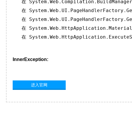
   在 System.Web.Compilation.BuildManager
   在 System.Web.UI.PageHandlerFactory.Ge
   在 System.Web.UI.PageHandlerFactory.Ge
   在 System.Web.HttpApplication.Material
   在 System.Web.HttpApplication.ExecuteS
InnerException:
进入官网