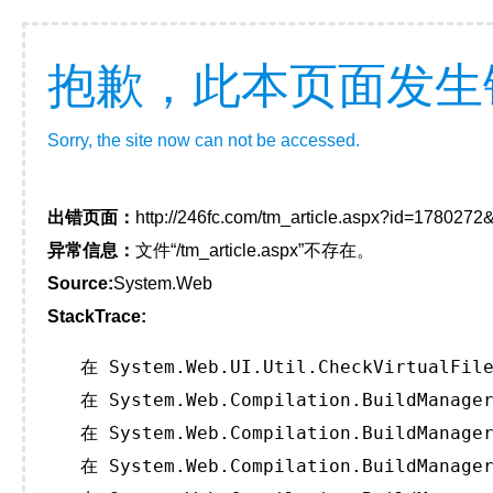
抱歉，此本页面发生
Sorry, the site now can not be accessed.
出错页面：
http://246fc.com/tm_article.aspx?id=178027
异常信息：
文件“/tm_article.aspx”不存在。
Source:
System.Web
StackTrace:
   在 System.Web.UI.Util.CheckVirtualFile
   在 System.Web.Compilation.BuildManager
   在 System.Web.Compilation.BuildManager
   在 System.Web.Compilation.BuildManager