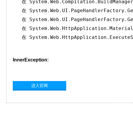
   在 System.Web.Compilation.BuildManager
   在 System.Web.UI.PageHandlerFactory.Ge
   在 System.Web.UI.PageHandlerFactory.Ge
   在 System.Web.HttpApplication.Material
   在 System.Web.HttpApplication.ExecuteS
InnerException:
进入官网