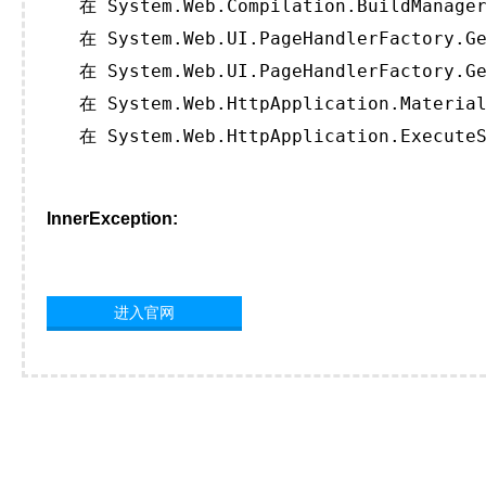
   在 System.Web.Compilation.BuildManager
   在 System.Web.UI.PageHandlerFactory.Ge
   在 System.Web.UI.PageHandlerFactory.Ge
   在 System.Web.HttpApplication.Material
   在 System.Web.HttpApplication.ExecuteS
InnerException:
进入官网