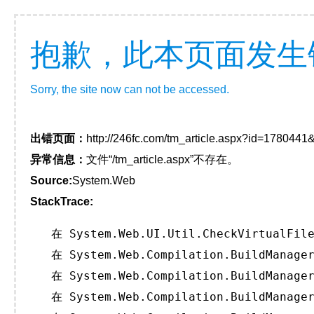
抱歉，此本页面发生
Sorry, the site now can not be accessed.
出错页面：
http://246fc.com/tm_article.aspx?id=178044
异常信息：
文件“/tm_article.aspx”不存在。
Source:
System.Web
StackTrace:
   在 System.Web.UI.Util.CheckVirtualFile
   在 System.Web.Compilation.BuildManager
   在 System.Web.Compilation.BuildManager
   在 System.Web.Compilation.BuildManager