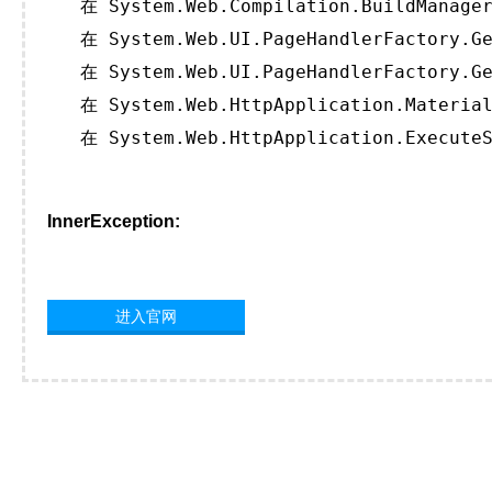
   在 System.Web.Compilation.BuildManager
   在 System.Web.UI.PageHandlerFactory.Ge
   在 System.Web.UI.PageHandlerFactory.Ge
   在 System.Web.HttpApplication.Material
   在 System.Web.HttpApplication.ExecuteS
InnerException:
进入官网