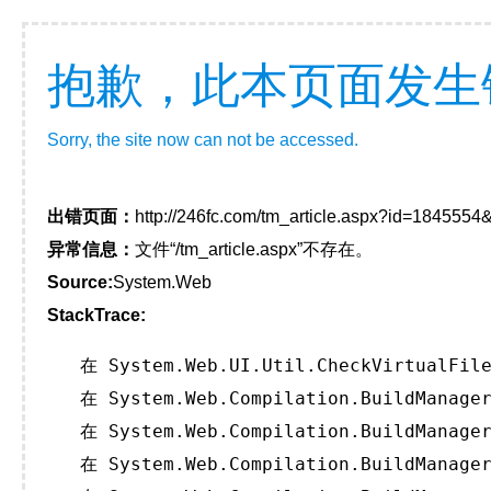
抱歉，此本页面发生
Sorry, the site now can not be accessed.
出错页面：
http://246fc.com/tm_article.aspx?id=184555
异常信息：
文件“/tm_article.aspx”不存在。
Source:
System.Web
StackTrace:
   在 System.Web.UI.Util.CheckVirtualFile
   在 System.Web.Compilation.BuildManager
   在 System.Web.Compilation.BuildManager
   在 System.Web.Compilation.BuildManager