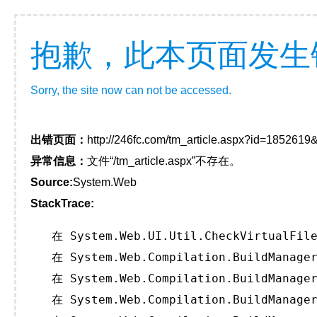
抱歉，此本页面发生
Sorry, the site now can not be accessed.
出错页面：
http://246fc.com/tm_article.aspx?id=185261
异常信息：
文件“/tm_article.aspx”不存在。
Source:
System.Web
StackTrace:
   在 System.Web.UI.Util.CheckVirtualFile
   在 System.Web.Compilation.BuildManager
   在 System.Web.Compilation.BuildManager
   在 System.Web.Compilation.BuildManager