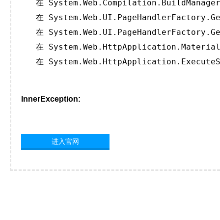
   在 System.Web.Compilation.BuildManager
   在 System.Web.UI.PageHandlerFactory.Ge
   在 System.Web.UI.PageHandlerFactory.Ge
   在 System.Web.HttpApplication.Material
   在 System.Web.HttpApplication.ExecuteS
InnerException:
进入官网