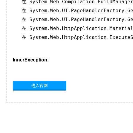
   在 System.Web.Compilation.BuildManager
   在 System.Web.UI.PageHandlerFactory.Ge
   在 System.Web.UI.PageHandlerFactory.Ge
   在 System.Web.HttpApplication.Material
   在 System.Web.HttpApplication.ExecuteS
InnerException:
进入官网