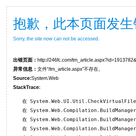
抱歉，此本页面发生
Sorry, the site now can not be accessed.
出错页面：
http://246fc.com/tm_article.aspx?id=191378
异常信息：
文件“/tm_article.aspx”不存在。
Source:
System.Web
StackTrace:
   在 System.Web.UI.Util.CheckVirtualFile
   在 System.Web.Compilation.BuildManager
   在 System.Web.Compilation.BuildManager
   在 System.Web.Compilation.BuildManager