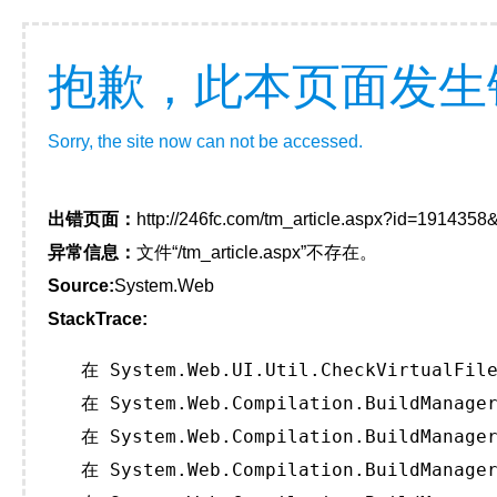
抱歉，此本页面发生
Sorry, the site now can not be accessed.
出错页面：
http://246fc.com/tm_article.aspx?id=191435
异常信息：
文件“/tm_article.aspx”不存在。
Source:
System.Web
StackTrace:
   在 System.Web.UI.Util.CheckVirtualFile
   在 System.Web.Compilation.BuildManager
   在 System.Web.Compilation.BuildManager
   在 System.Web.Compilation.BuildManager