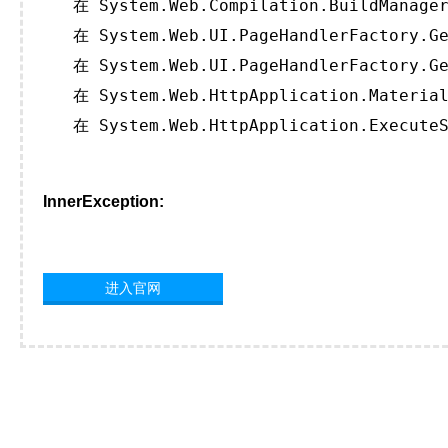
   在 System.Web.Compilation.BuildManager
   在 System.Web.UI.PageHandlerFactory.Ge
   在 System.Web.UI.PageHandlerFactory.Ge
   在 System.Web.HttpApplication.Material
   在 System.Web.HttpApplication.ExecuteS
InnerException:
进入官网