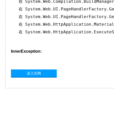
   在 System.Web.Compilation.BuildManager
   在 System.Web.UI.PageHandlerFactory.Ge
   在 System.Web.UI.PageHandlerFactory.Ge
   在 System.Web.HttpApplication.Material
   在 System.Web.HttpApplication.ExecuteS
InnerException:
进入官网