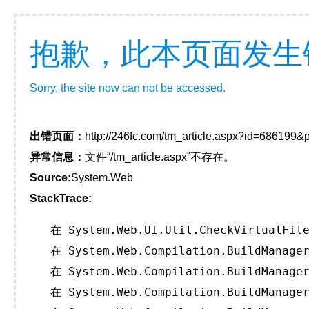
抱歉，此本页面发生
Sorry, the site now can not be accessed.
出错页面：
http://246fc.com/tm_article.aspx?id=686199
异常信息：
文件“/tm_article.aspx”不存在。
Source:
System.Web
StackTrace:
   在 System.Web.UI.Util.CheckVirtualFile
   在 System.Web.Compilation.BuildManager
   在 System.Web.Compilation.BuildManager
   在 System.Web.Compilation.BuildManager