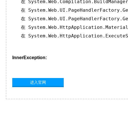
   在 System.Web.Compilation.BuildManager
   在 System.Web.UI.PageHandlerFactory.Ge
   在 System.Web.UI.PageHandlerFactory.Ge
   在 System.Web.HttpApplication.Material
   在 System.Web.HttpApplication.ExecuteS
InnerException:
进入官网