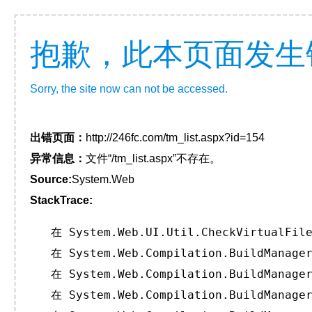
抱歉，此本页面发生
Sorry, the site now can not be accessed.
出错页面：
http://246fc.com/tm_list.aspx?id=154
异常信息：
文件“/tm_list.aspx”不存在。
Source:
System.Web
StackTrace:
   在 System.Web.UI.Util.CheckVirtualFile
   在 System.Web.Compilation.BuildManager
   在 System.Web.Compilation.BuildManager
   在 System.Web.Compilation.BuildManager