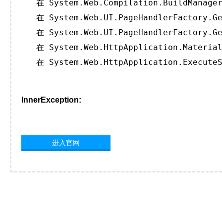
   在 System.Web.Compilation.BuildManager
   在 System.Web.UI.PageHandlerFactory.Ge
   在 System.Web.UI.PageHandlerFactory.Ge
   在 System.Web.HttpApplication.Material
   在 System.Web.HttpApplication.ExecuteS
InnerException:
进入官网