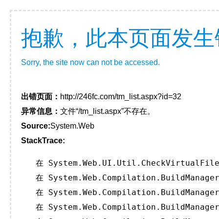
抱歉，此本页面发生
Sorry, the site now can not be accessed.
出错页面：
http://246fc.com/tm_list.aspx?id=32
异常信息：
文件“/tm_list.aspx”不存在。
Source:
System.Web
StackTrace:
   在 System.Web.UI.Util.CheckVirtualFile
   在 System.Web.Compilation.BuildManager
   在 System.Web.Compilation.BuildManager
   在 System.Web.Compilation.BuildManager