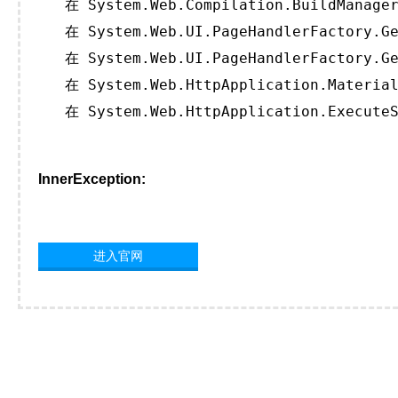
   在 System.Web.Compilation.BuildManager
   在 System.Web.UI.PageHandlerFactory.Ge
   在 System.Web.UI.PageHandlerFactory.Ge
   在 System.Web.HttpApplication.Material
   在 System.Web.HttpApplication.ExecuteS
InnerException:
进入官网