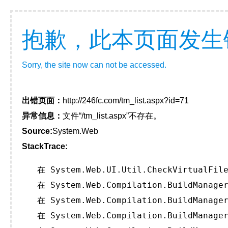
抱歉，此本页面发生
Sorry, the site now can not be accessed.
出错页面：
http://246fc.com/tm_list.aspx?id=71
异常信息：
文件“/tm_list.aspx”不存在。
Source:
System.Web
StackTrace:
   在 System.Web.UI.Util.CheckVirtualFile
   在 System.Web.Compilation.BuildManager
   在 System.Web.Compilation.BuildManager
   在 System.Web.Compilation.BuildManager